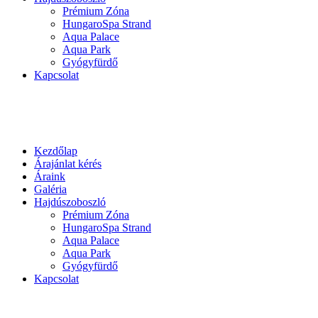
Prémium Zóna
HungaroSpa Strand
Aqua Palace
Aqua Park
Gyógyfürdő
Kapcsolat
Kezdőlap
Árajánlat kérés
Áraink
Galéria
Hajdúszoboszló
Prémium Zóna
HungaroSpa Strand
Aqua Palace
Aqua Park
Gyógyfürdő
Kapcsolat