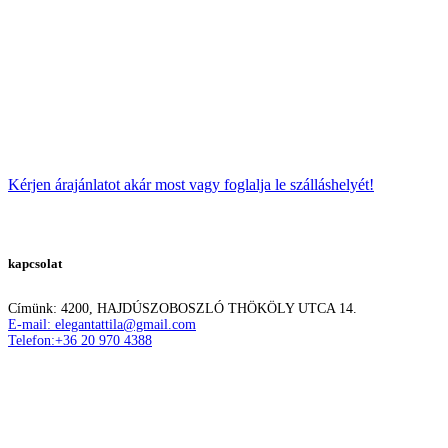
Kérjen árajánlatot akár most vagy foglalja le szálláshelyét!
kapcsolat
Címünk: 4200, HAJDÚSZOBOSZLÓ THÖKÖLY UTCA 14.
E-mail: elegantattila@gmail.com
Telefon:+36 20 970 4388