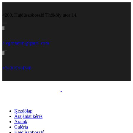
4200, Hajdúszoboszló Thököly utca 14.
elegantattila@gmail.com
+36209704388
Kezdőlap
Árajánlat kérés
Áraink
Galéria
Hajdúszoboszló