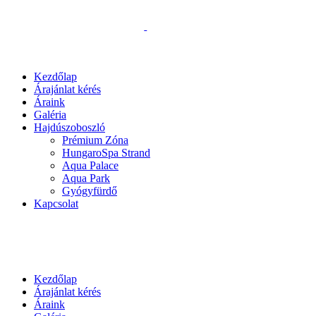
Kezdőlap
Árajánlat kérés
Áraink
Galéria
Hajdúszoboszló
Prémium Zóna
HungaroSpa Strand
Aqua Palace
Aqua Park
Gyógyfürdő
Kapcsolat
Kezdőlap
Árajánlat kérés
Áraink