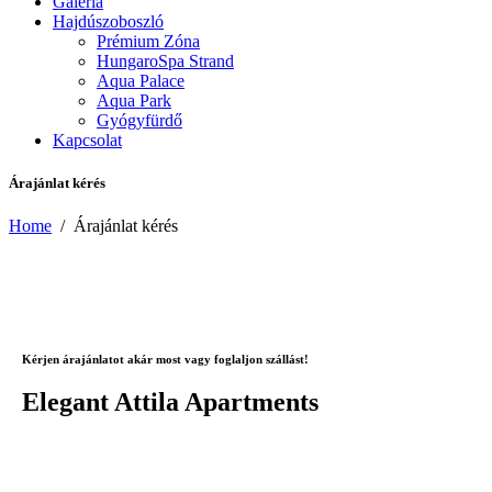
Galéria
Hajdúszoboszló
Prémium Zóna
HungaroSpa Strand
Aqua Palace
Aqua Park
Gyógyfürdő
Kapcsolat
Árajánlat kérés
Home
/
Árajánlat kérés
Kérjen árajánlatot akár most vagy foglaljon szállást!
Elegant Attila Apartments