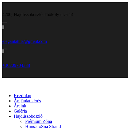
4200, Hajdúszoboszló Thököly utca 14.
elegantattila@gmail.com
+36209704388
Kezdőlap
Árajánlat kérés
Áraink
Galéria
Hajdúszoboszló
Prémium Zóna
HungaroSpa Strand