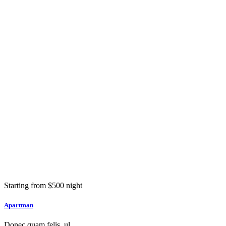
Starting from
$
500
night
Apartman
Donec quam felis, ul