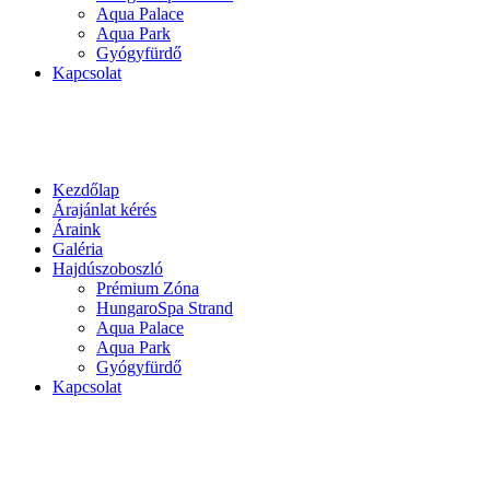
Aqua Palace
Aqua Park
Gyógyfürdő
Kapcsolat
Kezdőlap
Árajánlat kérés
Áraink
Galéria
Hajdúszoboszló
Prémium Zóna
HungaroSpa Strand
Aqua Palace
Aqua Park
Gyógyfürdő
Kapcsolat