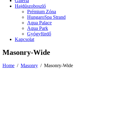
Galéria
Hajdúszoboszló
Prémium Zóna
HungaroSpa Strand
Aqua Palace
Aqua Park
Gyógyfürdő
Kapcsolat
Masonry-Wide
Home
/
Masonry
/
Masonry-Wide