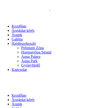
Kezdőlap
Árajánlat kérés
Áraink
Galéria
Hajdúszoboszló
Prémium Zóna
HungaroSpa Strand
Aqua Palace
Aqua Park
Gyógyfürdő
Kapcsolat
Kezdőlap
Árajánlat kérés
Áraink