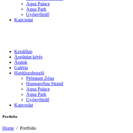
Aqua Palace
Aqua Park
Gyógyfürdő
Kapcsolat
Kezdőlap
Árajánlat kérés
Áraink
Galéria
Hajdúszoboszló
Prémium Zóna
HungaroSpa Strand
Aqua Palace
Aqua Park
Gyógyfürdő
Kapcsolat
Portfolio
Home
/
Portfolio