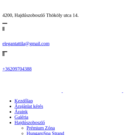
4200, Hajdúszoboszló Thököly utca 14.
elegantattila@gmail.com
+36209704388
Kezdőlap
Árajánlat kérés
Áraink
Galéria
Hajdúszoboszló
Prémium Zóna
HungaroSpa Strand