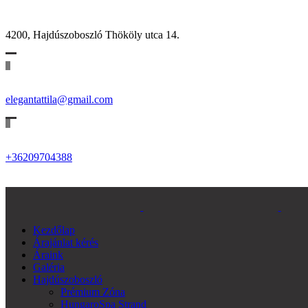
4200, Hajdúszoboszló Thököly utca 14.
elegantattila@gmail.com
+36209704388
Kezdőlap
Árajánlat kérés
Áraink
Galéria
Hajdúszoboszló
Prémium Zóna
HungaroSpa Strand