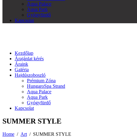
Aqua Palace
Aqua Park
Gyógyfürdő
Kapcsolat
Kezdőlap
Árajánlat kérés
Áraink
Galéria
Hajdúszoboszló
Prémium Zóna
HungaroSpa Strand
Aqua Palace
Aqua Park
Gyógyfürdő
Kapcsolat
SUMMER STYLE
Home
/
Art
/
SUMMER STYLE