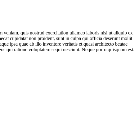
 veniam, quis nostrud exercitation ullamco laboris nisi ut aliquip ex
ecat cupidatat non proident, sunt in culpa qui officia deserunt mollit
e ipsa quae ab illo inventore veritatis et quasi architecto beatae
 eos qui ratione voluptatem sequi nesciunt. Neque porro quisquam est.