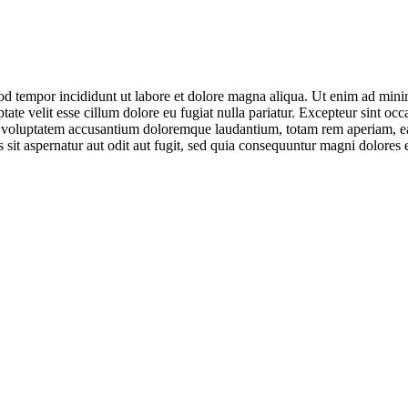
od tempor incididunt ut labore et dolore magna aliqua. Ut enim ad minim
te velit esse cillum dolore eu fugiat nulla pariatur. Excepteur sint occa
it voluptatem accusantium doloremque laudantium, totam rem aperiam, eaqu
sit aspernatur aut odit aut fugit, sed quia consequuntur magni dolores