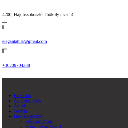
4200, Hajdúszoboszló Thököly utca 14.
elegantattila@gmail.com
+36209704388
Kezdőlap
Árajánlat kérés
Áraink
Galéria
Hajdúszoboszló
Prémium Zóna
HungaroSpa Strand