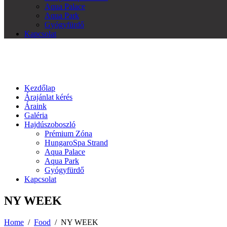
Aqua Palace
Aqua Park
Gyógyfürdő
Kapcsolat
Kezdőlap
Árajánlat kérés
Áraink
Galéria
Hajdúszoboszló
Prémium Zóna
HungaroSpa Strand
Aqua Palace
Aqua Park
Gyógyfürdő
Kapcsolat
NY WEEK
Home
/
Food
/
NY WEEK