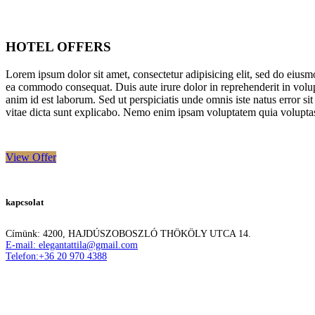
HOTEL OFFERS
Lorem ipsum dolor sit amet, consectetur adipisicing elit, sed do eiusm
ea commodo consequat. Duis aute irure dolor in reprehenderit in volupta
anim id est laborum. Sed ut perspiciatis unde omnis iste natus error s
vitae dicta sunt explicabo. Nemo enim ipsam voluptatem quia voluptas 
View Offer
kapcsolat
Címünk: 4200, HAJDÚSZOBOSZLÓ THÖKÖLY UTCA 14.
E-mail: elegantattila@gmail.com
Telefon:+36 20 970 4388