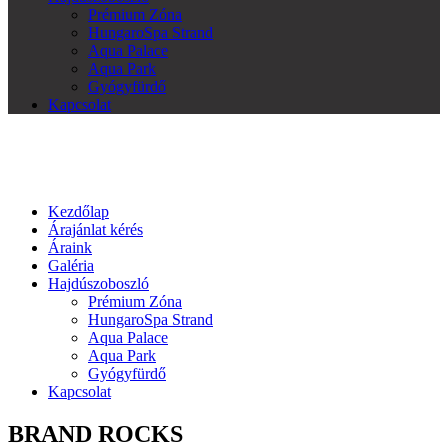
Prémium Zóna
HungaroSpa Strand
Aqua Palace
Aqua Park
Gyógyfürdő
Kapcsolat
Kezdőlap
Árajánlat kérés
Áraink
Galéria
Hajdúszoboszló
Prémium Zóna
HungaroSpa Strand
Aqua Palace
Aqua Park
Gyógyfürdő
Kapcsolat
BRAND ROCKS