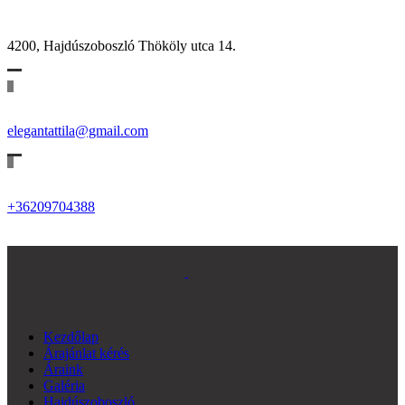
4200, Hajdúszoboszló Thököly utca 14.
elegantattila@gmail.com
+36209704388
Kezdőlap
Árajánlat kérés
Áraink
Galéria
Hajdúszoboszló