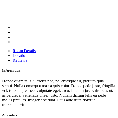
Room Details
Location
Reviews
Information
Donec quam felis, ultricies nec, pellentesque eu, pretium quis,
semui. Nulla consequat massa quis enim. Donec pede justo, fringilla
vel, tore aliquet nec, vulputate eget, arcu. In enim justo, rhoncus ut,
imperdiet a, venenatis vitae, justo. Nullam dictum felis eu pede
mollis pretium. Integer tincidunt. Duis aute irure dolor in
reprehenderit.
Amenities