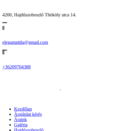
4200, Hajdúszoboszló Thököly utca 14.
elegantattila@gmail.com
+36209704388
Kezdőlap
Árajánlat kérés
Áraink
Galéria
Hajdúszoboszló