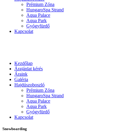
Prémium Zóna
HungaroSpa Strand
Aqua Palace
Aqua Park
Gyógyfürdő
Kapcsolat
Kezdőlap
Árajánlat kérés
Áraink
Galéria
Hajdúszoboszló
Prémium Zóna
HungaroSpa Strand
Aqua Palace
Aqua Park
Gyógyfürdő
Kapcsolat
Snowboarding