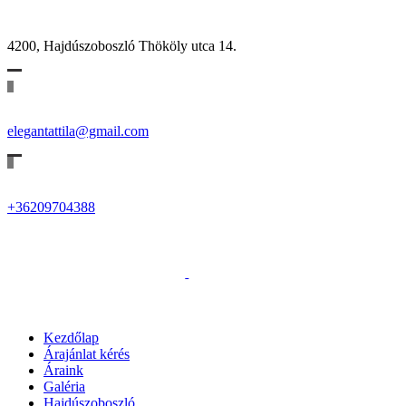
4200, Hajdúszoboszló Thököly utca 14.
elegantattila@gmail.com
+36209704388
Kezdőlap
Árajánlat kérés
Áraink
Galéria
Hajdúszoboszló