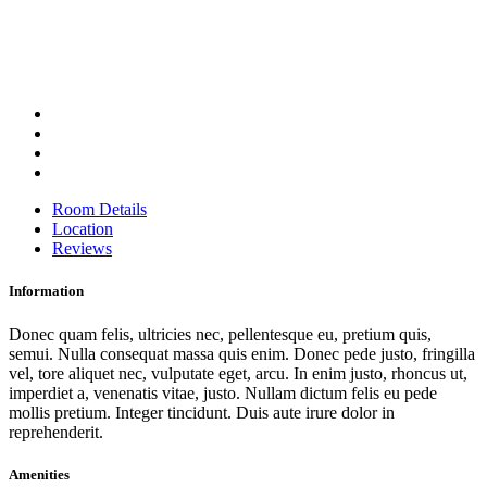
Room Details
Location
Reviews
Information
Donec quam felis, ultricies nec, pellentesque eu, pretium quis,
semui. Nulla consequat massa quis enim. Donec pede justo, fringilla
vel, tore aliquet nec, vulputate eget, arcu. In enim justo, rhoncus ut,
imperdiet a, venenatis vitae, justo. Nullam dictum felis eu pede
mollis pretium. Integer tincidunt. Duis aute irure dolor in
reprehenderit.
Amenities