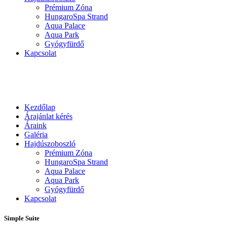
Prémium Zóna
HungaroSpa Strand
Aqua Palace
Aqua Park
Gyógyfürdő
Kapcsolat
Kezdőlap
Árajánlat kérés
Áraink
Galéria
Hajdúszoboszló
Prémium Zóna
HungaroSpa Strand
Aqua Palace
Aqua Park
Gyógyfürdő
Kapcsolat
Simple Suite