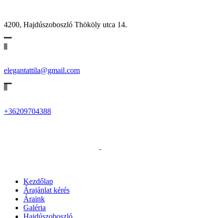
4200, Hajdúszoboszló Thököly utca 14.
elegantattila@gmail.com
+36209704388
Kezdőlap
Árajánlat kérés
Áraink
Galéria
Hajdúszoboszló