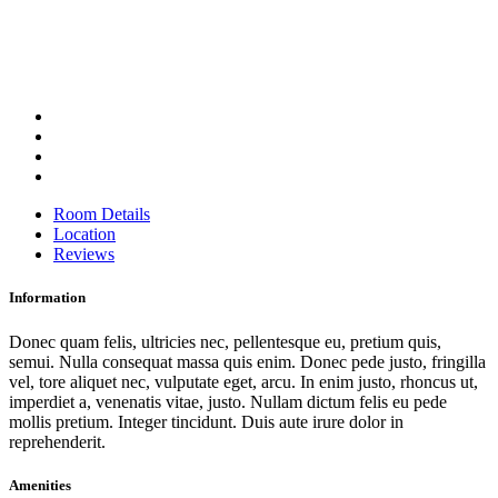
Room Details
Location
Reviews
Information
Donec quam felis, ultricies nec, pellentesque eu, pretium quis,
semui. Nulla consequat massa quis enim. Donec pede justo, fringilla
vel, tore aliquet nec, vulputate eget, arcu. In enim justo, rhoncus ut,
imperdiet a, venenatis vitae, justo. Nullam dictum felis eu pede
mollis pretium. Integer tincidunt. Duis aute irure dolor in
reprehenderit.
Amenities