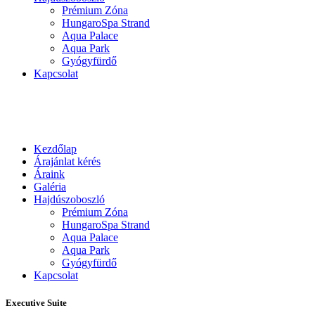
Prémium Zóna
HungaroSpa Strand
Aqua Palace
Aqua Park
Gyógyfürdő
Kapcsolat
Kezdőlap
Árajánlat kérés
Áraink
Galéria
Hajdúszoboszló
Prémium Zóna
HungaroSpa Strand
Aqua Palace
Aqua Park
Gyógyfürdő
Kapcsolat
Executive Suite