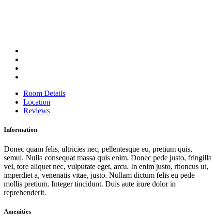
Room Details
Location
Reviews
Information
Donec quam felis, ultricies nec, pellentesque eu, pretium quis,
semui. Nulla consequat massa quis enim. Donec pede justo, fringilla
vel, tore aliquet nec, vulputate eget, arcu. In enim justo, rhoncus ut,
imperdiet a, venenatis vitae, justo. Nullam dictum felis eu pede
mollis pretium. Integer tincidunt. Duis aute irure dolor in
reprehenderit.
Amenities