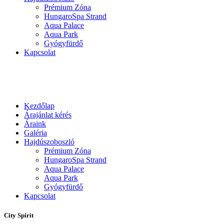
Prémium Zóna
HungaroSpa Strand
Aqua Palace
Aqua Park
Gyógyfürdő
Kapcsolat
Kezdőlap
Árajánlat kérés
Áraink
Galéria
Hajdúszoboszló
Prémium Zóna
HungaroSpa Strand
Aqua Palace
Aqua Park
Gyógyfürdő
Kapcsolat
City Spirit