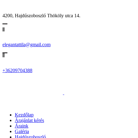
4200, Hajdúszoboszló Thököly utca 14.
elegantattila@gmail.com
+36209704388
Kezdőlap
Árajánlat kérés
Áraink
Galéria
Hajdúszoboszló