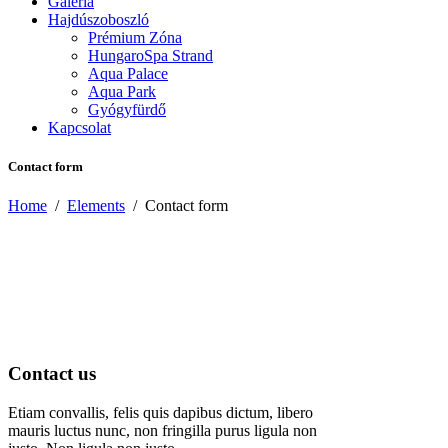
Galéria
Hajdúszoboszló
Prémium Zóna
HungaroSpa Strand
Aqua Palace
Aqua Park
Gyógyfürdő
Kapcsolat
Contact form
Home
/
Elements
/
Contact form
Contact us
Etiam convallis, felis quis dapibus dictum, libero
mauris luctus nunc, non fringilla purus ligula non