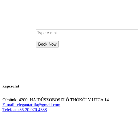
get our special offers and
discounts delivered directly to
your inbox
kapcsolat
Címünk: 4200, HAJDÚSZOBOSZLÓ THÖKÖLY UTCA 14.
E-mail: elegantattila@gmail.com
Telefon:+36 20 970 4388