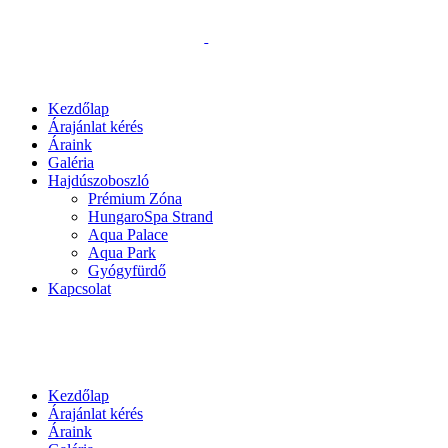
Kezdőlap
Árajánlat kérés
Áraink
Galéria
Hajdúszoboszló
Prémium Zóna
HungaroSpa Strand
Aqua Palace
Aqua Park
Gyógyfürdő
Kapcsolat
Kezdőlap
Árajánlat kérés
Áraink