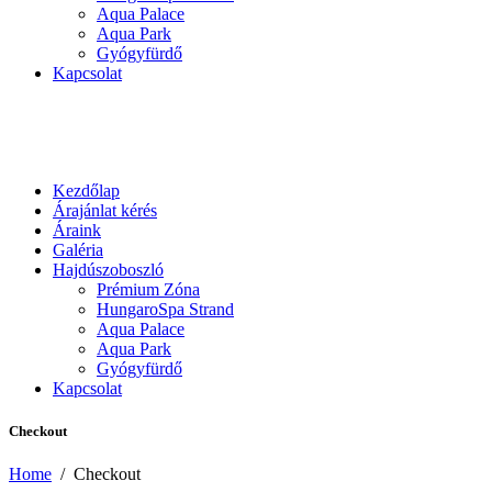
Aqua Palace
Aqua Park
Gyógyfürdő
Kapcsolat
Kezdőlap
Árajánlat kérés
Áraink
Galéria
Hajdúszoboszló
Prémium Zóna
HungaroSpa Strand
Aqua Palace
Aqua Park
Gyógyfürdő
Kapcsolat
Checkout
Home
/
Checkout