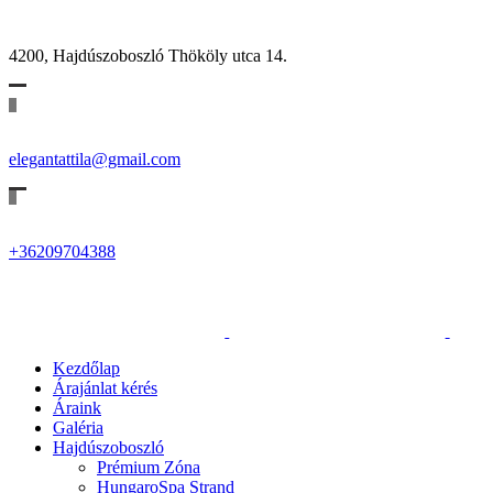
4200, Hajdúszoboszló Thököly utca 14.
elegantattila@gmail.com
+36209704388
Kezdőlap
Árajánlat kérés
Áraink
Galéria
Hajdúszoboszló
Prémium Zóna
HungaroSpa Strand