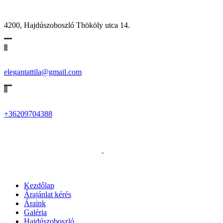
4200, Hajdúszoboszló Thököly utca 14.
elegantattila@gmail.com
+36209704388
Kezdőlap
Árajánlat kérés
Áraink
Galéria
Hajdúszoboszló