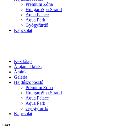
Prémium Zóna
HungaroSpa Strand
Aqua Palace
Aqua Park
Gyógyfürdő
Kapcsolat
Kezdőlap
Árajánlat kérés
Áraink
Galéria
Hajdúszoboszló
Prémium Zóna
HungaroSpa Strand
Aqua Palace
Aqua Park
Gyógyfürdő
Kapcsolat
Cart