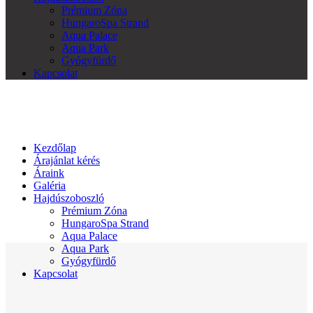
Prémium Zóna
HungaroSpa Strand
Aqua Palace
Aqua Park
Gyógyfürdő
Kapcsolat
Kezdőlap
Árajánlat kérés
Áraink
Galéria
Hajdúszoboszló
Prémium Zóna
HungaroSpa Strand
Aqua Palace
Aqua Park
Gyógyfürdő
Kapcsolat