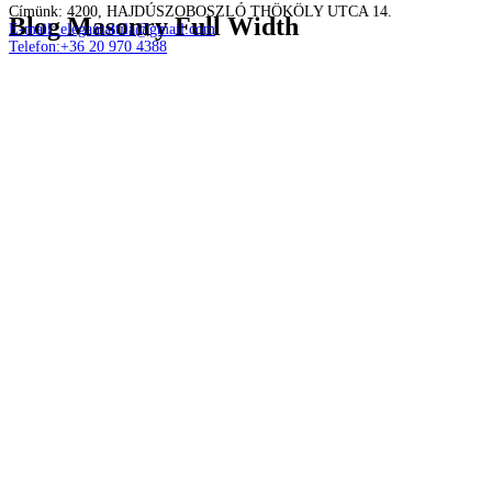
Címünk: 4200, HAJDÚSZOBOSZLÓ THÖKÖLY UTCA 14.
Blog Masonry Full Width
E-mail: elegantattila@gmail.com
Telefon:+36 20 970 4388