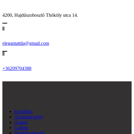
4200, Hajdúszoboszló Thököly utca 14.
elegantattila@gmail.com
+36209704388
Kezdőlap
Árajánlat kérés
Áraink
Galéria
Hajdúszoboszló