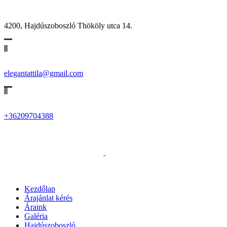
4200, Hajdúszoboszló Thököly utca 14.
elegantattila@gmail.com
+36209704388
Kezdőlap
Árajánlat kérés
Áraink
Galéria
Hajdúszoboszló