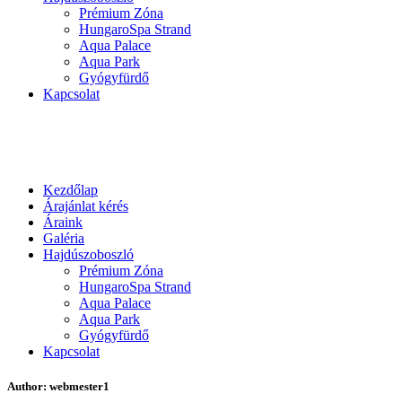
Prémium Zóna
HungaroSpa Strand
Aqua Palace
Aqua Park
Gyógyfürdő
Kapcsolat
Kezdőlap
Árajánlat kérés
Áraink
Galéria
Hajdúszoboszló
Prémium Zóna
HungaroSpa Strand
Aqua Palace
Aqua Park
Gyógyfürdő
Kapcsolat
Author: webmester1