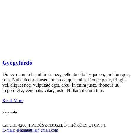
Gyógyfürdő
Donec quam felis, ultricies nec, pellentu elto tesque eu, pretium quis,
sem. Nulla decor consequat massa quis enim. Donec pede, fringilla
vel, aliquet nec, vulputate eget, arcu. In enim justo, rhoncus ut,
imperdiet a, venenatis vitae, justo. Nullam dictum felis
Read More
kapcsolat
Címünk: 4200, HAJDÚSZOBOSZLÓ THÖKÖLY UTCA 14.
E-mail: elegantattila@gmail.com