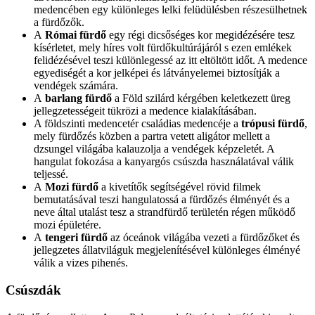
medencében egy különleges lelki felüdülésben részesülhetnek
a fürdőzők.
A
Római fürdő
egy régi dicsőséges kor megidézésére tesz
kísérletet, mely híres volt fürdőkultúrájáról s ezen emlékek
felidézésével teszi különlegessé az itt eltöltött időt. A medence
egyediségét a kor jelképei és látványelemei biztosítják a
vendégek számára.
A
barlang fürdő
a Föld szilárd kérgében keletkezett üreg
jellegzetességeit tükrözi a medence kialakításában.
A földszinti medencetér családias medencéje a
trópusi fürdő
,
mely fürdőzés közben a partra vetett aligátor mellett a
dzsungel világába kalauzolja a vendégek képzeletét. A
hangulat fokozása a kanyargós csúszda használatával válik
teljessé.
A
Mozi fürdő
a kivetítők segítségével rövid filmek
bemutatásával teszi hangulatossá a fürdőzés élményét és a
neve által utalást tesz a strandfürdő területén régen működő
mozi épületére.
A
tengeri fürdő
az óceánok világába vezeti a fürdőzőket és
jellegzetes állatviláguk megjelenítésével különleges élményé
válik a vizes pihenés.
Csúszdák