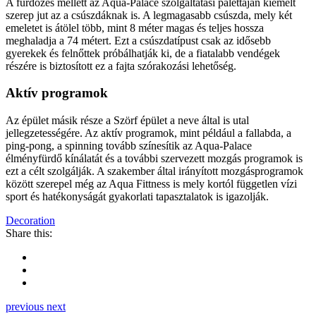
A fürdőzés mellett az Aqua-Palace szolgáltatási palettáján kiemelt
szerep jut az a csúszdáknak is. A legmagasabb csúszda, mely két
emeletet is átölel több, mint 8 méter magas és teljes hossza
meghaladja a 74 métert. Ezt a csúszdatípust csak az idősebb
gyerekek és felnőttek próbálhatják ki, de a fiatalabb vendégek
részére is biztosított ez a fajta szórakozási lehetőség.
Aktív programok
Az épület másik része a Szörf épület a neve által is utal
jellegzetességére. Az aktív programok, mint például a fallabda, a
ping-pong, a spinning tovább színesítik az Aqua-Palace
élményfürdő kínálatát és a további szervezett mozgás programok is
ezt a célt szolgálják. A szakember által irányított mozgásprogramok
között szerepel még az Aqua Fittness is mely kortól független vízi
sport és hatékonyságát gyakorlati tapasztalatok is igazolják.
Decoration
Share this:
previous
next