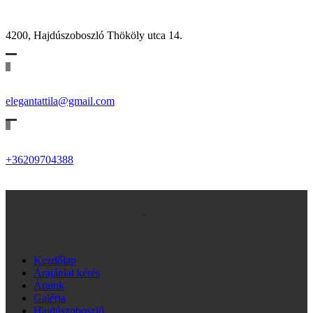
4200, Hajdúszoboszló Thököly utca 14.
elegantattila@gmail.com
+36209704388
Kezdőlap
Árajánlat kérés
Áraink
Galéria
Hajdúszoboszló