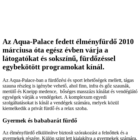
Az Aqua-Palace fedett élményfürdő 2010
márciusa óta egész évben várja a
látogatókat és sokszínű, fürdőzéssel
egybekötött programokat kínál.
Az Aqua-Palace-ban a fürdőzési és sport lehetőségek mellett, tágas
szauna részleg is igénybe vehető, ahol finn, infra és gőz szaunák,
merülő és Kneipp medence, bőséges masszázs kínálat és vendéglátó
egységek várják a vendégeket. A komplexum egyedi
szolgáltatásokat is kínál a vendégek számára, melyek közül
kiemelkedik a privát fürdő és a relax szoba.
Gyermek és bababarát fürdő
Az élményfürdő elkülönítve biztosít szórakozást a felnőttek és a
gyermekek részére. Külön szint lett kialakítva a gyermekek számára,