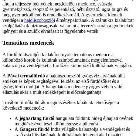
ahol a teljesség igényének megfelelően medence, csúszda,
gyermekjátszó, szoptató és pelenkázó, bébi úsztató, ugra-bugra és
még gyermekpihenő is rendelkezésre áll. A gyermekek kiemelt
vendégei a
hajdúszoboszló
i élménypalotának. A számukra kialakított
szolgáltatások biztonságosak, valamint a tervezés során a gyermekek
igényeit és a szülők elvárásait is figyelembe vették.
Tematikus medencék
A fürdő földszintjén kialakított nyolc tematikus medence a
különböző korok és kultúrák szimbólumainak megjelenítésével
kalauzolja a vendégeket a fürdőzés különböző kultúráinak világába.
A
Pávai termálfürdő
a hajdúszoboszlói gyógyvíz atyjának állít
emléket és képek segítségével felidézi az első fürdőzőket és a
gyógyfürdő múltját. A hangulatos medence gyógyvízében való
ellazulás akár a múlt emlékképeit is előcsalogathatja.
További fürdőkultúrák megidézéséhez kínálnak lehetőséget a
következő medencék:
A
jégbarlang fürdő
hangulata földünk hideg éjhajlati övének
megidézésével teszi különlegessé a pihenést.
A
Gangesz fürdő
India világába kalauzolja a vendégeket és
az Ázsia hitvilágának, kultúrájának jelképei által díszített