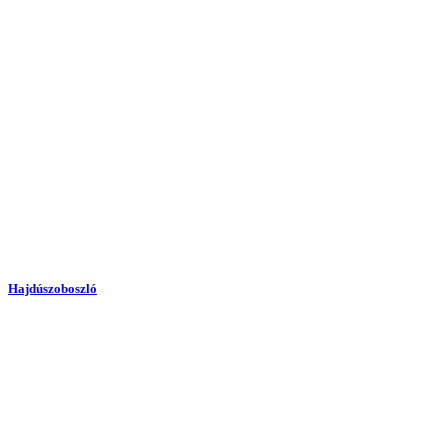
Hajdúszoboszló