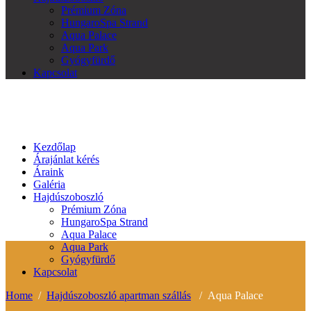
Prémium Zóna
HungaroSpa Strand
Aqua Palace
Aqua Park
Gyógyfürdő
Kapcsolat
Kezdőlap
Árajánlat kérés
Áraink
Galéria
Hajdúszoboszló
Prémium Zóna
HungaroSpa Strand
Aqua Palace
Aqua Park
Gyógyfürdő
Kapcsolat
Home
/
Hajdúszoboszló apartman szállás
/
Aqua Palace