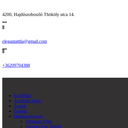
4200, Hajdúszoboszló Thököly utca 14.
elegantattila@gmail.com
+36209704388
Kezdőlap
Árajánlat kérés
Áraink
Galéria
Hajdúszoboszló
Prémium Zóna
HungaroSpa Strand