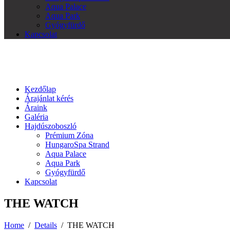
Aqua Palace
Aqua Park
Gyógyfürdő
Kapcsolat
Kezdőlap
Árajánlat kérés
Áraink
Galéria
Hajdúszoboszló
Prémium Zóna
HungaroSpa Strand
Aqua Palace
Aqua Park
Gyógyfürdő
Kapcsolat
THE WATCH
Home
/
Details
/
THE WATCH