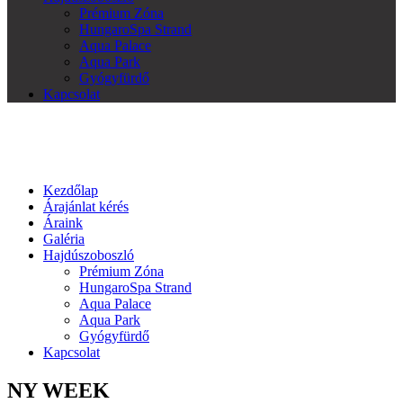
Prémium Zóna
HungaroSpa Strand
Aqua Palace
Aqua Park
Gyógyfürdő
Kapcsolat
Kezdőlap
Árajánlat kérés
Áraink
Galéria
Hajdúszoboszló
Prémium Zóna
HungaroSpa Strand
Aqua Palace
Aqua Park
Gyógyfürdő
Kapcsolat
NY WEEK