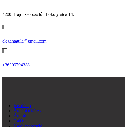
4200, Hajdúszoboszló Thököly utca 14.
elegantattila@gmail.com
+36209704388
Kezdőlap
Árajánlat kérés
Áraink
Galéria
Hajdúszoboszló