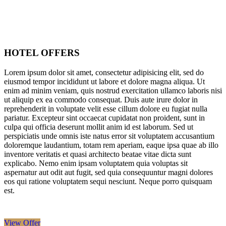
HOTEL OFFERS
Lorem ipsum dolor sit amet, consectetur adipisicing elit, sed do
eiusmod tempor incididunt ut labore et dolore magna aliqua. Ut
enim ad minim veniam, quis nostrud exercitation ullamco laboris nisi
ut aliquip ex ea commodo consequat. Duis aute irure dolor in
reprehenderit in voluptate velit esse cillum dolore eu fugiat nulla
pariatur. Excepteur sint occaecat cupidatat non proident, sunt in
culpa qui officia deserunt mollit anim id est laborum. Sed ut
perspiciatis unde omnis iste natus error sit voluptatem accusantium
doloremque laudantium, totam rem aperiam, eaque ipsa quae ab illo
inventore veritatis et quasi architecto beatae vitae dicta sunt
explicabo. Nemo enim ipsam voluptatem quia voluptas sit
aspernatur aut odit aut fugit, sed quia consequuntur magni dolores
eos qui ratione voluptatem sequi nesciunt. Neque porro quisquam
est.
View Offer