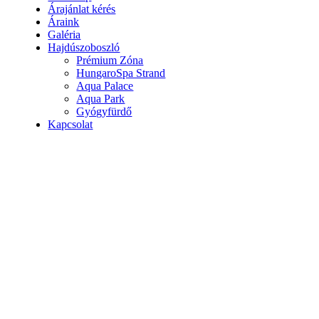
Árajánlat kérés
Áraink
Galéria
Hajdúszoboszló
Prémium Zóna
HungaroSpa Strand
Aqua Palace
Aqua Park
Gyógyfürdő
Kapcsolat