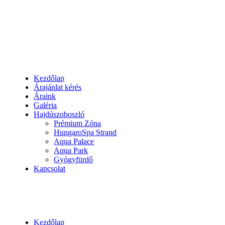
Kezdőlap
Árajánlat kérés
Áraink
Galéria
Hajdúszoboszló
Prémium Zóna
HungaroSpa Strand
Aqua Palace
Aqua Park
Gyógyfürdő
Kapcsolat
Kezdőlap